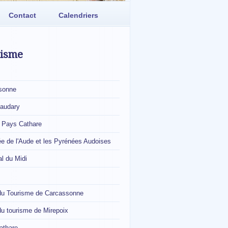
Contact
Calendriers
risme
sonne
naudary
, Pays Cathare
ée de l'Aude et les Pyrénées Audoises
l du Midi
 du Tourisme de Carcassonne
du tourisme de Mirepoix
athare