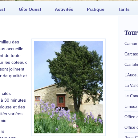
Est
Gîte Ouest
Activités
Pratique
Tarifs
Tou
milieu des
Camon
us accueille
Carcas
nt de toute
ur les coteaux
Castel
sont joliment
L'Aude
 de qualité et
La Vall
 cités
Le Cana
, à 30 minutes
Limoux
louse et des
vités variées
Office
mie.
Office 
urs
Pays C