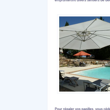
emprunteront divers sentiers de dé
Pour régaler vos papilles, vous cè