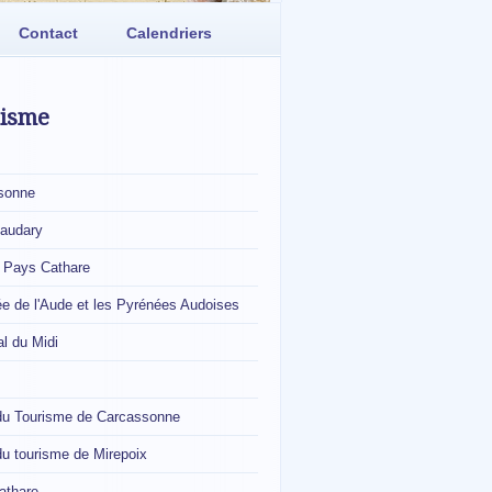
Contact
Calendriers
risme
sonne
naudary
, Pays Cathare
ée de l'Aude et les Pyrénées Audoises
l du Midi
 du Tourisme de Carcassonne
du tourisme de Mirepoix
athare