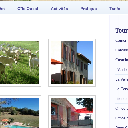
Est
Gîte Ouest
Activités
Pratique
Tarifs
Tou
Camon
Carcas
Castel
L'Aude
La Vall
Le Cana
Limoux
Office
Office 
Pays C